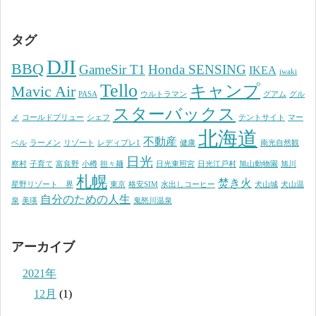
タグ
DJI
BBQ
GameSir T1
Honda SENSING
IKEA
iwaki
Tello
キャンプ
Mavic Air
PASA
ウルトラマン
グアム
グル
スターバックス
メ
コールドブリュー
シェフ
テントサイト
マー
北海道
不動産
ベル
ラーメン
リゾート
レディプレ1
健康
南光自然観
日光
察村
子育て
富良野
小樽
担々麺
日光東照宮
日光江戸村
旭山動物園
旭川
札幌
焚き火
星野リゾート 界
東京
格安SIM
水出しコーヒー
犬山城
犬山温
自分のための人生
泉
美瑛
鬼怒川温泉
アーカイブ
2021年
12月
(1)