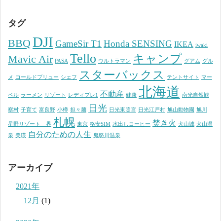
タグ
DJI
BBQ
GameSir T1
Honda SENSING
IKEA
iwaki
Tello
キャンプ
Mavic Air
PASA
ウルトラマン
グアム
グル
スターバックス
メ
コールドブリュー
シェフ
テントサイト
マー
北海道
不動産
ベル
ラーメン
リゾート
レディプレ1
健康
南光自然観
日光
察村
子育て
富良野
小樽
担々麺
日光東照宮
日光江戸村
旭山動物園
旭川
札幌
焚き火
星野リゾート 界
東京
格安SIM
水出しコーヒー
犬山城
犬山温
自分のための人生
泉
美瑛
鬼怒川温泉
アーカイブ
2021年
12月
(1)