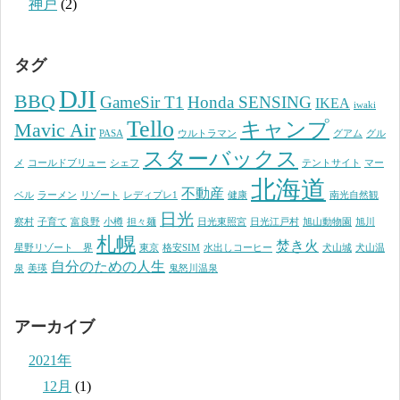
神戸
(2)
タグ
DJI
BBQ
GameSir T1
Honda SENSING
IKEA
iwaki
Tello
キャンプ
Mavic Air
PASA
ウルトラマン
グアム
グル
スターバックス
メ
コールドブリュー
シェフ
テントサイト
マー
北海道
不動産
ベル
ラーメン
リゾート
レディプレ1
健康
南光自然観
日光
察村
子育て
富良野
小樽
担々麺
日光東照宮
日光江戸村
旭山動物園
旭川
札幌
焚き火
星野リゾート 界
東京
格安SIM
水出しコーヒー
犬山城
犬山温
自分のための人生
泉
美瑛
鬼怒川温泉
アーカイブ
2021年
12月
(1)