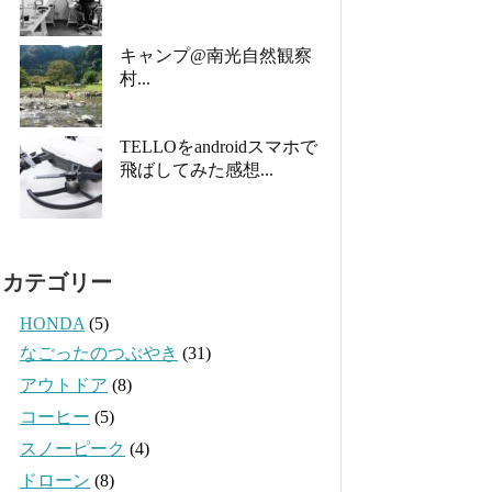
キャンプ@南光自然観察
村...
TELLOをandroidスマホで
飛ばしてみた感想...
カテゴリー
HONDA
(5)
なごったのつぶやき
(31)
アウトドア
(8)
コーヒー
(5)
スノーピーク
(4)
ドローン
(8)