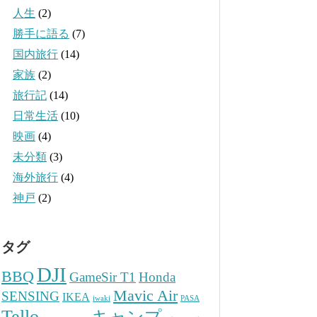
人生
(2)
勝手に語る
(7)
国内旅行
(14)
家族
(2)
旅行記
(14)
日常生活
(10)
映画
(4)
未分類
(3)
海外旅行
(4)
神戸
(2)
タグ
DJI
BBQ
GameSir T1
Honda
Mavic Air
SENSING
IKEA
iwaki
PASA
Tello
キャンプ