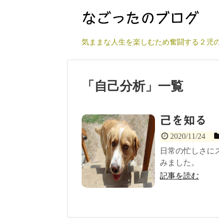
気ままな人生を楽しむため奮闘する２児
「
自己分析
」
一覧
己を知る
2020/11/24
日常の忙しさに
みました。
記事を読む