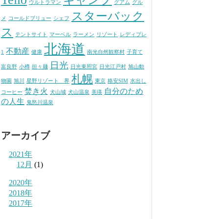
ウルトラマン
グアム
グル
スターバック
メ
コールドブリュー
シェフ
ス
テントサイト
マーベル
ラーメン
リゾート
レディプレ
北海道
不動産
1
健康
南光自然観察村
子育て
日光
富良野
小樽
担々麺
日光東照宮
日光江戸村
旭山動
札幌
物園
旭川
星野リゾート 界
東京
格安SIM
水出し
焚き火
自分のため
コーヒー
犬山城
犬山温泉
美瑛
の人生
鬼怒川温泉
アーカイブ
2021年
12月
(1)
2020年
2018年
2017年