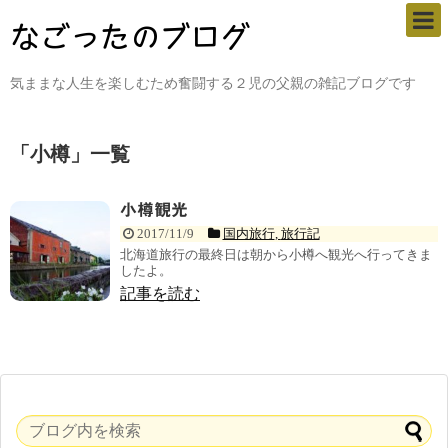
気ままな人生を楽しむため奮闘する２児の父親の雑記ブログです
「
小樽
」
一覧
小樽観光
2017/11/9
国内旅行
,
旅行記
北海道旅行の最終日は朝から小樽へ観光へ行ってきま
したよ。
記事を読む