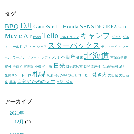
タグ
DJI
BBQ
GameSir T1
Honda SENSING
IKEA
iwaki
Tello
キャンプ
Mavic Air
PASA
ウルトラマン
グアム
グル
スターバックス
メ
コールドブリュー
シェフ
テントサイト
マー
北海道
不動産
ベル
ラーメン
リゾート
レディプレ1
健康
南光自然観
日光
察村
子育て
富良野
小樽
担々麺
日光東照宮
日光江戸村
旭山動物園
旭川
札幌
焚き火
星野リゾート 界
東京
格安SIM
水出しコーヒー
犬山城
犬山温
自分のための人生
泉
美瑛
鬼怒川温泉
アーカイブ
2021年
12月
(1)